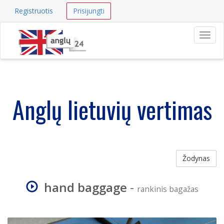
Registruotis
Prisijungti
Navig
Anglų lietuvių vertimas
Žodynas
hand baggage
-
rankinis bagažas