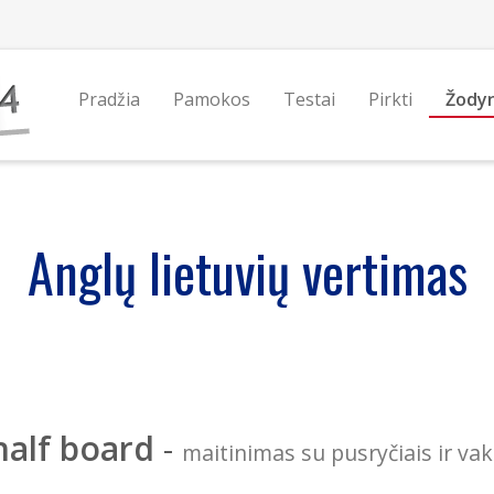
Pradžia
Pamokos
Testai
Pirkti
Žody
Anglų lietuvių vertimas
half board
-
maitinimas su pusryčiais ir va