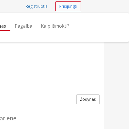
Registruotis
Prisijungti
nas
Pagalba
Kaip išmokti?
Žodynas
kariene