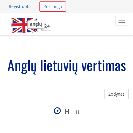
Registruotis
Prisijungti
Navig
Anglų lietuvių vertimas
Žodynas
H
-
H