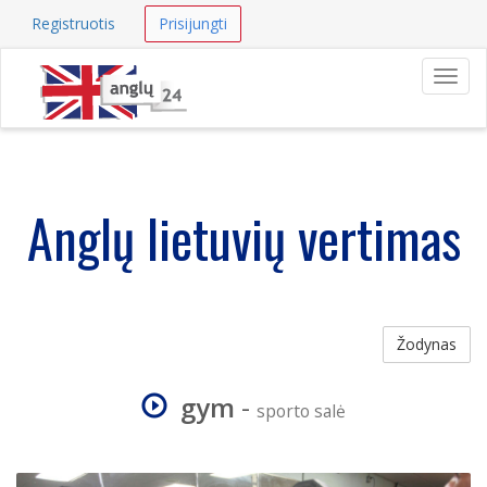
Registruotis
Prisijungti
Navig
Anglų lietuvių vertimas
Žodynas
gym
-
sporto salė