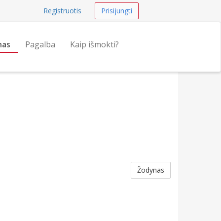
Registruotis
Prisijungti
nas
Pagalba
Kaip išmokti?
Žodynas