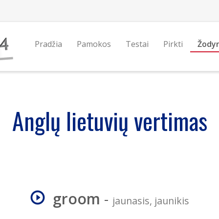
Pradžia
Pamokos
Testai
Pirkti
Žody
Anglų lietuvių vertimas
groom
-
jaunasis, jaunikis