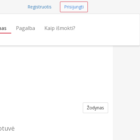
Registruotis
Prisijungti
nas
Pagalba
Kaip išmokti?
Žodynas
uotuvė