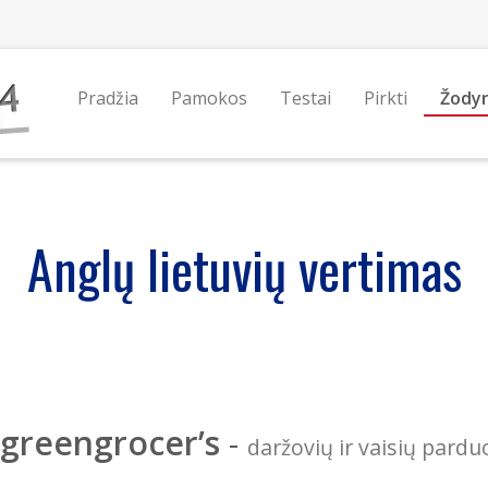
Pradžia
Pamokos
Testai
Pirkti
Žody
Anglų lietuvių vertimas
greengrocer’s
-
daržovių ir vaisių pard