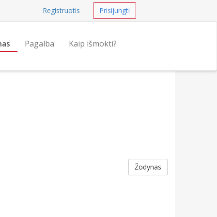
Registruotis
Prisijungti
nas
Pagalba
Kaip išmokti?
Žodynas