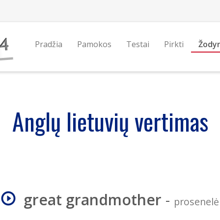
Pradžia
Pamokos
Testai
Pirkti
Žody
Anglų lietuvių vertimas
great grandmother
-
prosenelė