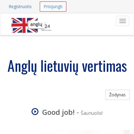
Registruotis
Prisijungti
Navig
Anglų lietuvių vertimas
Žodynas
Good job!
-
Šaunuolis!