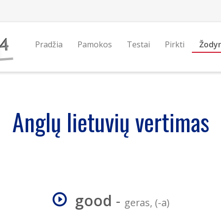
Pradžia
Pamokos
Testai
Pirkti
Žody
Anglų lietuvių vertimas
good
-
geras, (-a)