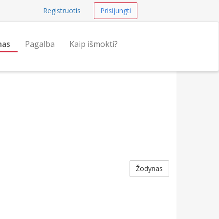
Registruotis
Prisijungti
nas
Pagalba
Kaip išmokti?
Žodynas