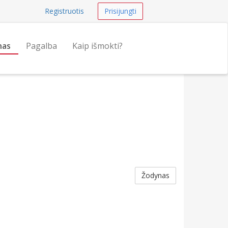
Registruotis
Prisijungti
nas
Pagalba
Kaip išmokti?
Žodynas