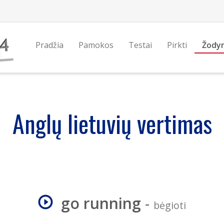
Pradžia
Pamokos
Testai
Pirkti
Žody
Anglų lietuvių vertimas
go running
-
bėgioti