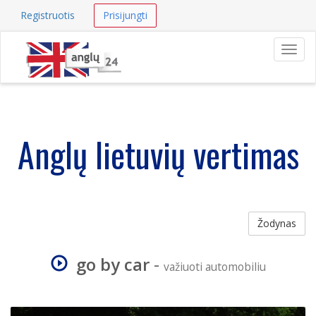
Registruotis
Prisijungti
Navig
Anglų lietuvių vertimas
Žodynas
go by car
-
važiuoti automobiliu