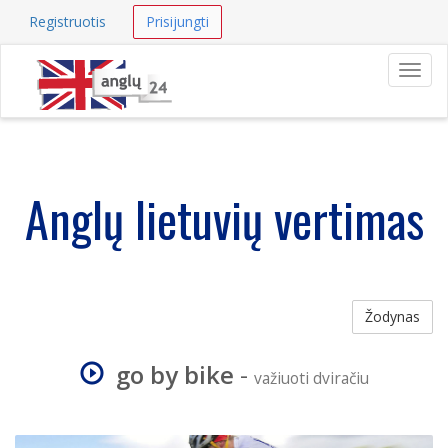
Registruotis
Prisijungti
Navig
Anglų lietuvių vertimas
Žodynas
go by bike
-
važiuoti dviračiu