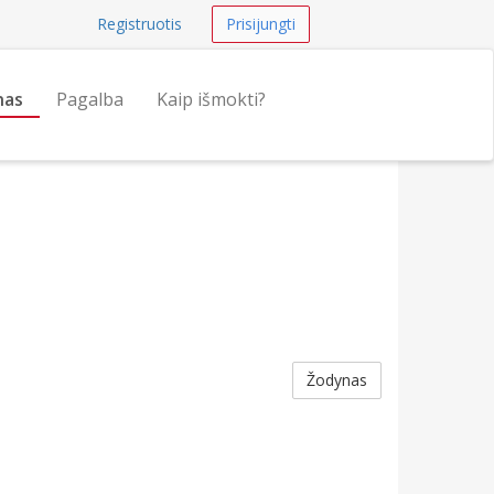
Registruotis
Prisijungti
nas
Pagalba
Kaip išmokti?
Žodynas