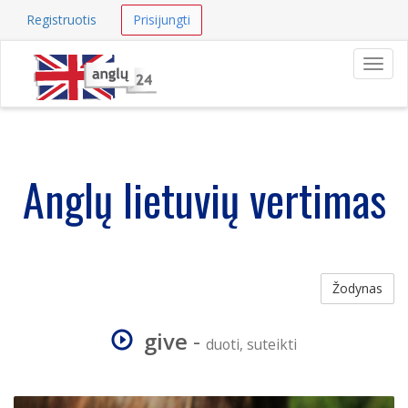
Registruotis
Prisijungti
Navig
Anglų lietuvių vertimas
Žodynas
give
-
duoti, suteikti