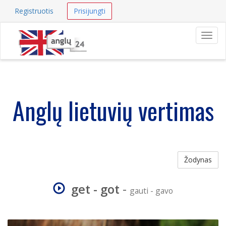
Registruotis
Prisijungti
Navig
Anglų lietuvių vertimas
Žodynas
get - got
-
gauti - gavo