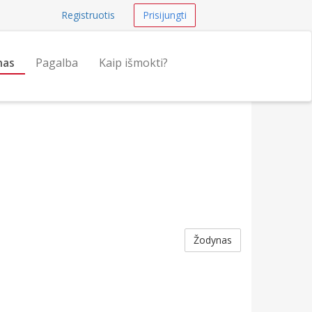
Registruotis
Prisijungti
nas
Pagalba
Kaip išmokti?
Žodynas