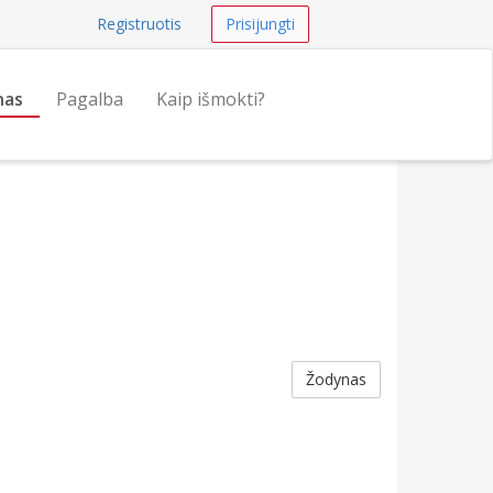
Registruotis
Prisijungti
nas
Pagalba
Kaip išmokti?
Žodynas