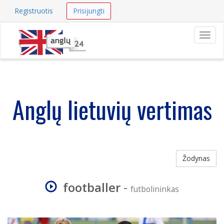
Registruotis
Prisijungti
Navig
Anglų lietuvių vertimas
Žodynas
footballer
-
futbolininkas