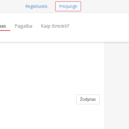
Registruotis
Prisijungti
nas
Pagalba
Kaip išmokti?
Žodynas