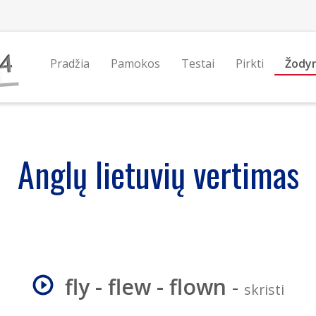
Pradžia
Pamokos
Testai
Pirkti
Žody
Anglų lietuvių vertimas
fly - flew - flown
-
skristi