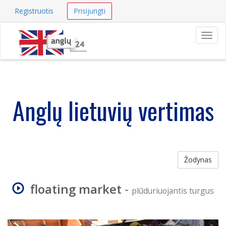
Registruotis
Prisijungti
Navig
Anglų lietuvių vertimas
Žodynas
floating market
-
plūduriuojantis turgus