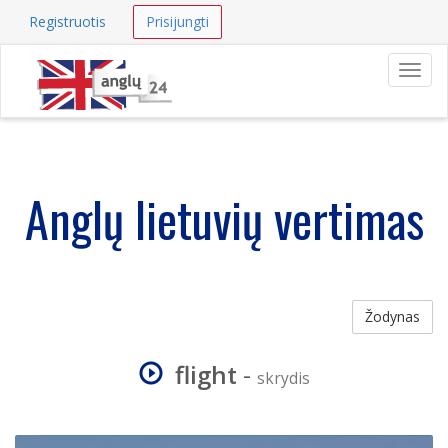
Registruotis
Prisijungti
Navig
Anglų lietuvių vertimas
Žodynas
flight
-
skrydis