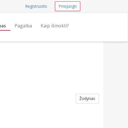
Registruotis
Prisijungti
nas
Pagalba
Kaip išmokti?
Žodynas