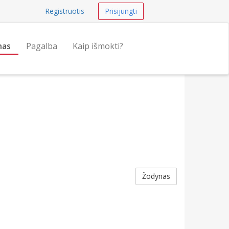
Registruotis
Prisijungti
nas
Pagalba
Kaip išmokti?
Žodynas