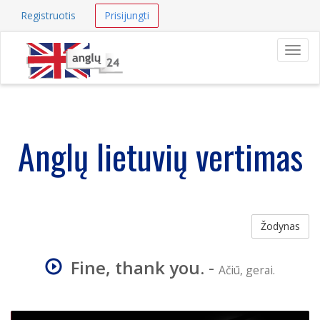
Registruotis
Prisijungti
Navig
Anglų lietuvių vertimas
Žodynas
Fine, thank you.
-
Ačiū, gerai.