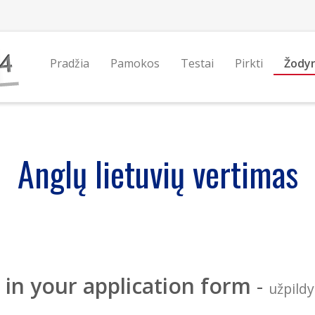
Pradžia
Pamokos
Testai
Pirkti
Žody
Anglų lietuvių vertimas
ll in your application form
-
užpildy