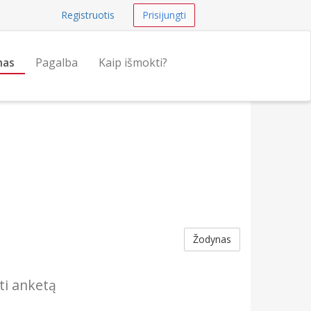
Registruotis
Prisijungti
nas
Pagalba
Kaip išmokti?
Žodynas
ti anketą