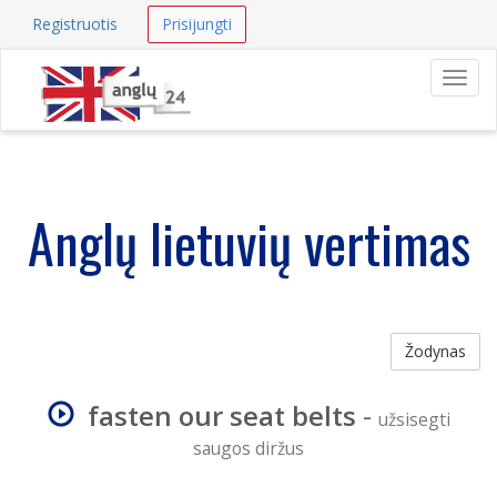
Registruotis
Prisijungti
Navig
Anglų lietuvių vertimas
Žodynas
fasten our seat belts
-
užsisegti
saugos diržus