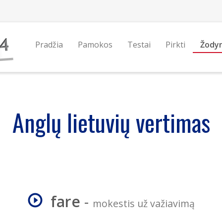
Pradžia
Pamokos
Testai
Pirkti
Žody
Anglų lietuvių vertimas
fare
-
mokestis už važiavimą