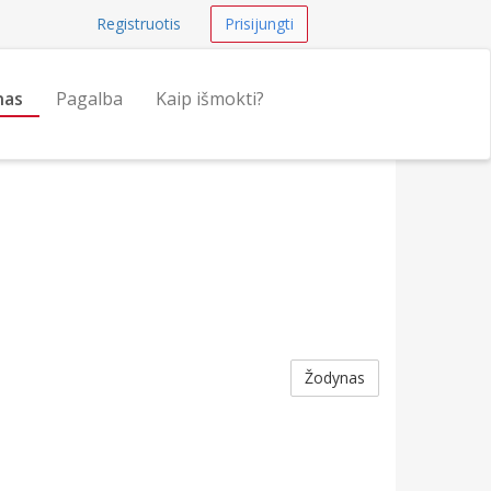
Registruotis
Prisijungti
nas
Pagalba
Kaip išmokti?
Žodynas