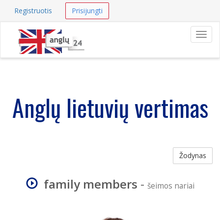
Registruotis
Prisijungti
Navig
Anglų lietuvių vertimas
Žodynas
family members
-
šeimos nariai