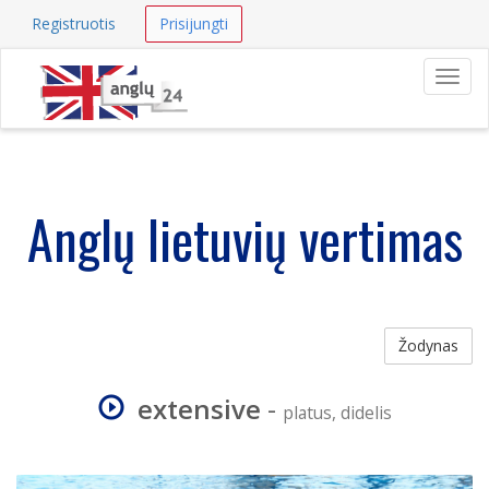
Registruotis
Prisijungti
Navig
Anglų lietuvių vertimas
Žodynas
extensive
-
platus, didelis