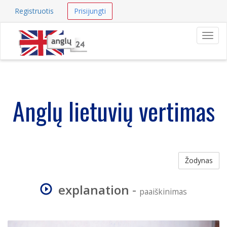
Registruotis
Prisijungti
Navig
Anglų lietuvių vertimas
Žodynas
explanation
-
paaiškinimas