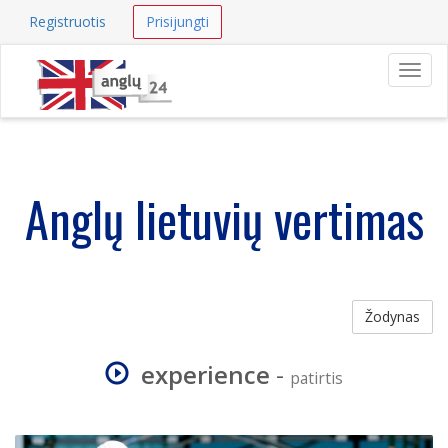
Registruotis
Prisijungti
Navig
Anglų lietuvių vertimas
Žodynas
experience
-
patirtis