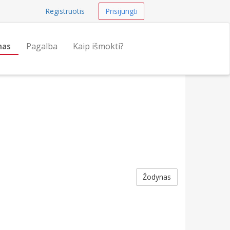
Registruotis
Prisijungti
nas
Pagalba
Kaip išmokti?
Žodynas