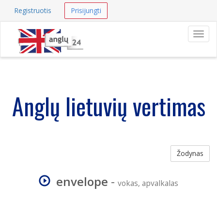
Registruotis
Prisijungti
Navig
Anglų lietuvių vertimas
Žodynas
envelope
-
vokas, apvalkalas