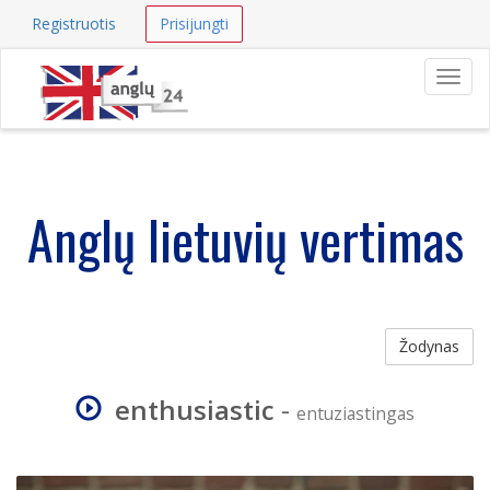
Registruotis
Prisijungti
Navig
Anglų lietuvių vertimas
Žodynas
enthusiastic
-
entuziastingas