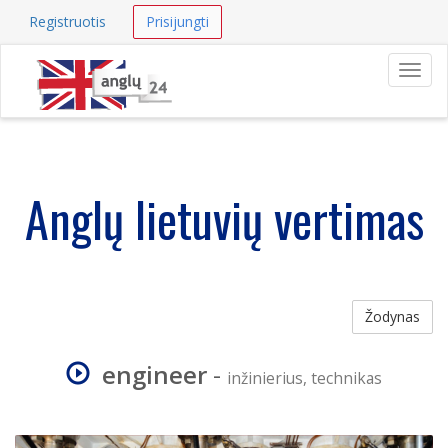
Registruotis
Prisijungti
Navig
Anglų lietuvių vertimas
Žodynas
engineer
-
inžinierius, technikas