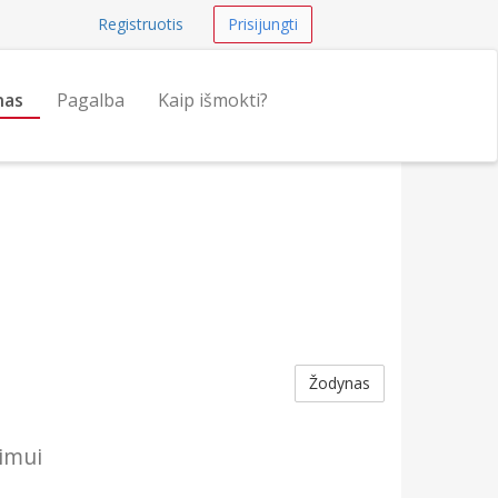
Registruotis
Prisijungti
nas
Pagalba
Kaip išmokti?
Žodynas
nimui