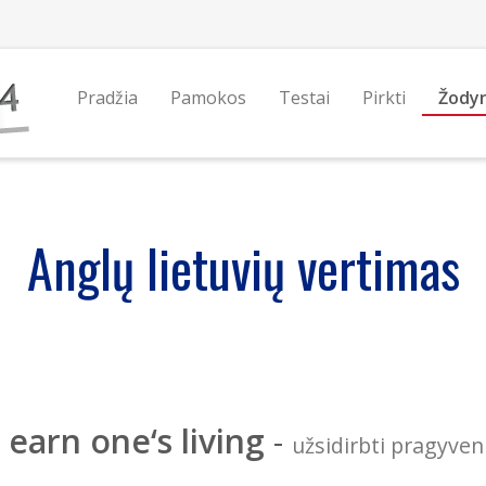
Pradžia
Pamokos
Testai
Pirkti
Žody
Anglų lietuvių vertimas
earn one‘s living
-
užsidirbti pragyve