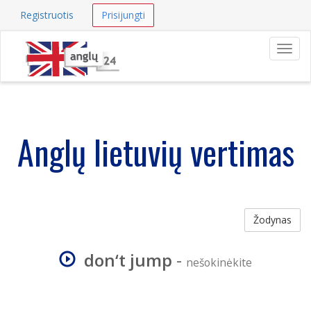
Registruotis
Prisijungti
Navig
Anglų lietuvių vertimas
Žodynas
don‘t jump
-
nešokinėkite