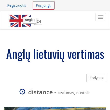
Registruotis
Prisijungti
Navig
Anglų lietuvių vertimas
Žodynas
distance
-
atstumas, nuotolis