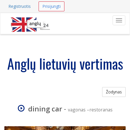
Registruotis
Prisijungti
Navig
Anglų lietuvių vertimas
Žodynas
dining car
-
vagonas –restoranas