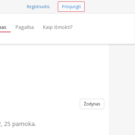
Registruotis
Prisijungti
nas
Pagalba
Kaip išmokti?
Žodynas
2, 25 pamoka.