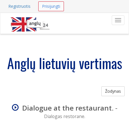
Registruotis
Prisijungti
Navig
Anglų lietuvių vertimas
Žodynas
Dialogue at the restaurant.
-
Dialogas restorane.