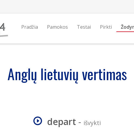
Pradžia
Pamokos
Testai
Pirkti
Žody
Anglų lietuvių vertimas
depart
-
išvykti