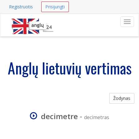
Registruotis
Prisijungti
Navig
Anglų lietuvių vertimas
Žodynas
decimetre
-
decimetras