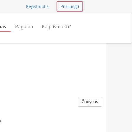
Registruotis
Prisijungti
nas
Pagalba
Kaip išmokti?
Žodynas
ė