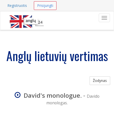
Registruotis
Prisijungti
Navig
Anglų lietuvių vertimas
Žodynas
David's monologue.
-
Davido
monologas.