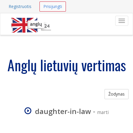
Registruotis
Prisijungti
Navig
Anglų lietuvių vertimas
Žodynas
daughter-in-law
-
marti