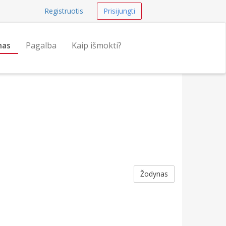
Registruotis
Prisijungti
nas
Pagalba
Kaip išmokti?
Žodynas