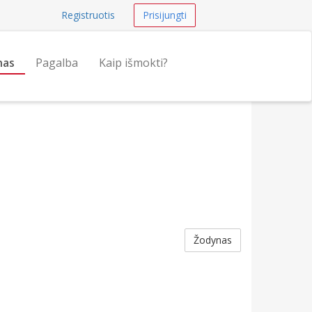
Registruotis
Prisijungti
nas
Pagalba
Kaip išmokti?
Žodynas