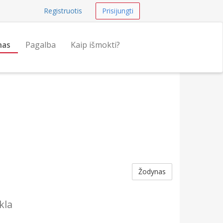
Registruotis
Prisijungti
nas
Pagalba
Kaip išmokti?
Žodynas
kla