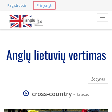
Registruotis
Prisijungti
Navig
Anglų lietuvių vertimas
Žodynas
cross-country
-
krosas